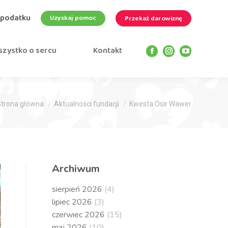
 podatku
Uzyskaj pomoc
Przekaż darowiznę
zystko o sercu
Kontakt
Facebook
Instagram
YouTube
page
page
page
opens
opens
opens
in
in
in
esteś tutaj:
new
new
new
Strona główna
Aktualności fundacji
Kwesta Osir Wawer
window
window
window
Archiwum
sierpień 2026
(4)
lipiec 2026
(3)
czerwiec 2026
(15)
maj 2026
(10)