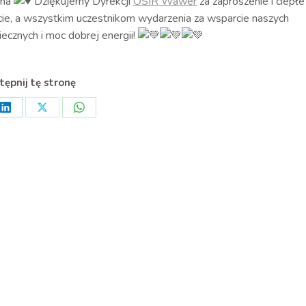
cha
Dziękujemy Dyrekcji
OSIR Wawer
za zaproszenie i ciepłe
cie, a wszystkim uczestnikom wydarzenia za wsparcie naszych
ecznych i moc dobrej energii!
ępnij tę stronę
Share
Share
Share
on
on
on
ook
LinkedIn
X
WhatsApp