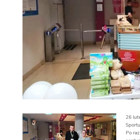
26 lut
Sportu
Po raz