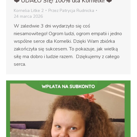
❤️ UDAŁO SIĘ! 100% dla Kornelki! ❤️
Kornelia Litke 2
Przez
Patrycja Rudnicka
24 marca 2026
W zaledwie 3 dni wydarzyło się coś
niesamowitego! Ogrom ludzi, ogrom empatii i jedno
wspólne serce dla Kornelki. Dzięki Wam zbiórka
zakończyła się sukcesem. To pokazuje, jak wielką
siłę ma dobro i ludzie razem. Dziękujemy z całego
serca.