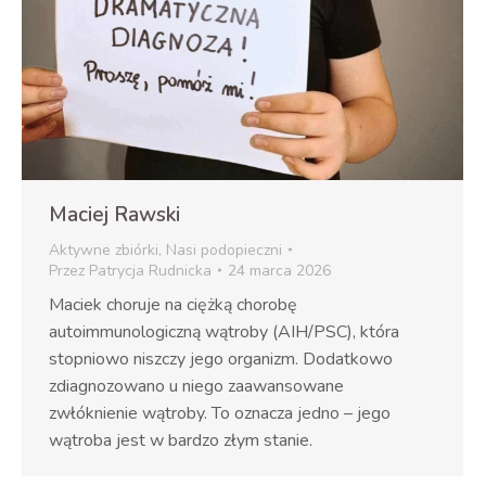
Maciej Rawski
Aktywne zbiórki
,
Nasi podopieczni
Przez
Patrycja Rudnicka
24 marca 2026
Maciek choruje na ciężką chorobę
autoimmunologiczną wątroby (AIH/PSC), która
stopniowo niszczy jego organizm. Dodatkowo
zdiagnozowano u niego zaawansowane
zwłóknienie wątroby. To oznacza jedno – jego
wątroba jest w bardzo złym stanie.