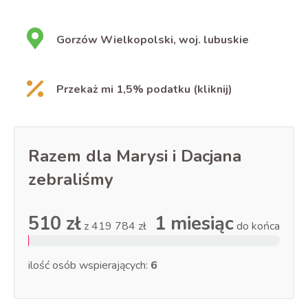
Gorzów Wielkopolski, woj. lubuskie
Przekaż mi 1,5% podatku (kliknij)
Razem dla Marysi i Dacjana
zebraliśmy
510 zł
1 miesiąc
z
419 784 zł
do końca
ilość osób wspierających:
6