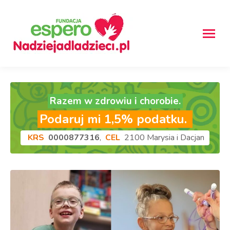
Razem w zdrowiu i chorobie.
Podaruj mi 1,5% podatku.
KRS
0000877316
,
CEL
2100 Marysia i Dacjan