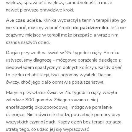
większą sprawność, większą samodzielność, a może
nawet pierwsze prawdziwe kroki.
Ale czas ucieka.
Klinika wyznaczyła termin terapii i aby go
nie stracić, musimy zebrać środki
do października
. Jeśli nie
zdążymy, miejsce w terapii może przepaść, a wraz z nim
szansa naszych dzieci.
Dacjan przyszedł na świat w 35. tygodniu ciąży. Po roku
usłyszeliśmy diagnozę – mózgowe porażenie dziecięce z
niedowładem spastycznym dolnych kończyn. Każdy dzień
to ciężka rehabilitacja, łzy i ogromny wysiłek. Dacjan
ćwiczy, choć jego ciało odmawia posłuszeństwa.
Marysia przyszła na świat w 25. tygodniu ciąży, ważyła
zaledwie 800 gramów. Zdiagnozowano u niej
encefalopatię okołoporodową i mózgowe porażenie
dziecięce. Nie mówi i nie chodzi, potrzebuje pomocy przy
wszystkich czynnościach. Każdy dzień bez terapii oznacza
utratę tego, co udało jej się wypracować.