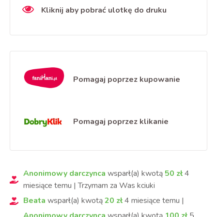
Kliknij aby pobrać ulotkę do druku
Pomagaj poprzez kupowanie
Pomagaj poprzez klikanie
Anonimowy darczynca
wsparł(a) kwotą
50
zł
4
miesiące
temu
|
Trzymam za Was kciuki
Beata
wsparł(a) kwotą
20
zł
4 miesiące
temu
|
Anonimowy darczynca
wsparł(a) kwotą
100
zł
5