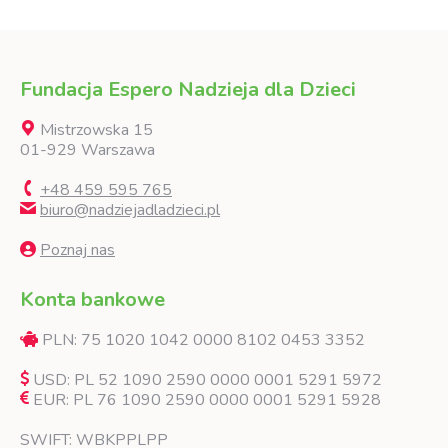
Facebook
LinkedIn
X
WhatsApp
Fundacja Espero Nadzieja dla Dzieci
Mistrzowska 15
01-929 Warszawa
+48 459 595 765
biuro@nadziejadladzieci.pl
Poznaj nas
Konta bankowe
PLN: 75 1020 1042 0000 8102 0453 3352
USD: PL 52 1090 2590 0000 0001 5291 5972
EUR: PL 76 1090 2590 0000 0001 5291 5928
SWIFT: WBKPPLPP