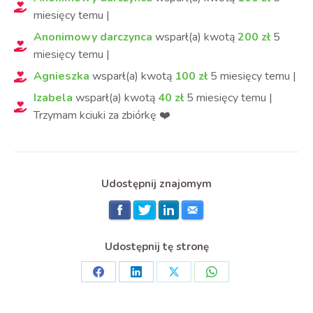
miesięcy
temu
|
Anonimowy darczynca
wsparł(a) kwotą
200
zł
5
miesięcy
temu
|
Agnieszka
wsparł(a) kwotą
100
zł
5 miesięcy
temu
|
Izabela
wsparł(a) kwotą
40
zł
5 miesięcy
temu
|
Trzymam kciuki za zbiórkę ❤️
Udostępnij znajomym
Udostępnij tę stronę
Share
Share
Share
Share
on
on
on
on