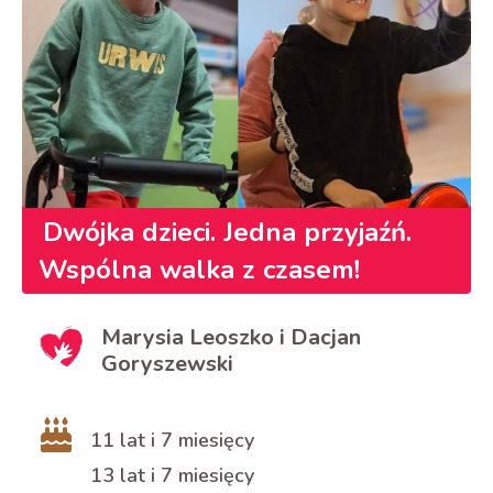
Dwójka
dzieci.
Jedna
przyjaźń.
W
spólna
walka
z
czasem
!
Marysia Leoszko i Dacjan
Goryszewski
11 lat i 7 miesięcy
13 lat i 7 miesięcy