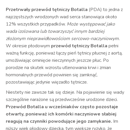
Przetrwały przewód tętniczy Botalla
(PDA) to jedna z
najczęstszych wrodzonych wad serca stanowiąca około
12% wszystkich przypadków.
Może występować jako
wada izolowana lub towarzyszyć innym bardziej
złożonym nieprawidłowościom sercowo-naczyniowym.
W okresie płodowym
przewód tętniczy Botalla
pełni
ważną funkcję, ponieważ łączy pień tętnicy płucnej z aortą,
umożliwiając ominięcie nieczynnych jeszcze płuc. Po
porodzie na skutek wzrostu utlenowania krwi i zmian
hormonalnych przewód powinien się zamknąć,
pozostawiając jedynie więzadło tętnicze.
Niestety nie zawsze tak się dzieje. Na pojawienie się wady
szczególnie narażone są przedwcześnie urodzone dzieci.
Przewód Botalla u wcześniaków często pozostaje
otwarty, ponieważ ich komórki naczyniowe słabiej
reagują na czynniki powodujące jego zamykanie.
Im
niższy wiek płodowy dziecka, tym większe ryzyko, że