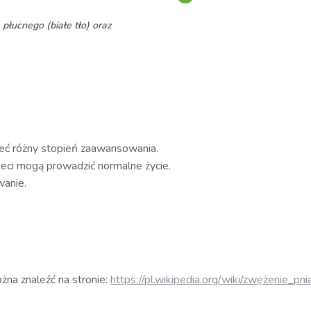
łucnego (białe tło) oraz
eć różny stopień zaawansowania.
ieci mogą prowadzić normalne życie.
wanie.
żna znaleźć na stronie:
https://pl.wikipedia.org/wiki/zwężenie_pn