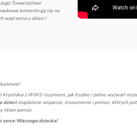
skiego Towarzystwa
-naukowe koncentrują się na
 wad serca u dzieci i
ekunowie!
 Krystiana z WWS rozumiem, jak trudne i pełne wyzwań może b
a dzieci
znajdziecie wsparcie, zrozumienie i pomoc, których pot
aby Wam pomóc.
 serce Waszego dziecka!