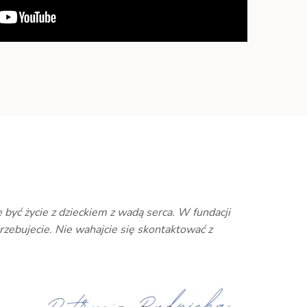
yć życie z dzieckiem z wadą serca. W fundacji
rzebujecie. Nie wahajcie się skontaktować z