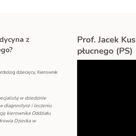
Prof. Jacek Ku
edycyna z
ego?
płucnego (PS)
rdiolog dziecięcy, Kierownik
cjalistą w dziedzinie
w diagnostyce i leczeniu
cję kierownika Oddziału
drowia Dziecka w