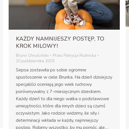
KAŻDY NAMNIJESZY POSTĘP, TO
KROK MILOWY!
Bruno Chruściński
Przez
Patrycja Rudnicka
10 października 2025
Sepsa zostawiła po sobie ogromne
spustoszenie w ciele Brunka. Na dzień dzisiejszy
specjaliści oceniają jego wiek ruchowy
porównywalny z 7-miesięcznym dzieckiem.
Każdy dzień to dla niego walka o podstawowe
umiejętności, które dla innych dzieci są czymś
oczywistym. Jako rodzice widzimy, ile siły i
determinacji wkłada w każdy, najmniejszy
postęp. Robimy wszystko, by mu pomóc, ale…