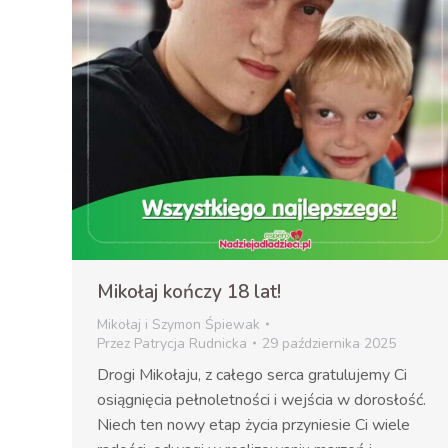
Mikołaj kończy 18 lat!
Mikołaj i Szymon Śpiewak
Przez
Patrycja Rudnicka
29 października 2025
Drogi Mikołaju, z całego serca gratulujemy Ci
osiągnięcia pełnoletności i wejścia w dorosłość.
Niech ten nowy etap życia przyniesie Ci wiele