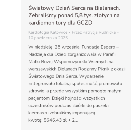
Światowy Dzień Serca na Bielanach.
Zebraliśmy ponad 5,8 tys. złotych na
kardiomonitory dla GCZD!
Kardiologia Katowice
Przez
Patrycja Rudnicka
10 października 2025
W niedzielę, 28 września, Fundacja Espero –
Nadzieja dla Dzieci zorganizowała w Parafii
Matki Bożej Wspomożycielki Wiernych na
warszawskich Bielanach Rodzinny Piknik z okazji
Światowego Dnia Serca. Wydarzenie
zintegrowało lokalną społeczność, promowało
zdrowie, a przede wszystkim pomogło małym
pacjentom. Dzięki hojności wszystkich
uczestników podczas zbiórki do puszek i
kiermaszu zebraliśmy imponującą
kwotę: 5646,43 zł + 2…