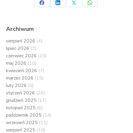
Share
Share
Share
Share
on
on
on
on
Facebook
LinkedIn
X
WhatsApp
Archiwum
sierpień 2026
(4)
lipiec 2026
(3)
czerwiec 2026
(15)
maj 2026
(10)
kwiecień 2026
(7)
marzec 2026
(15)
luty 2026
(5)
styczeń 2026
(26)
grudzień 2025
(17)
listopad 2025
(6)
październik 2025
(14)
wrzesień 2025
(11)
sierpień 2025
(10)