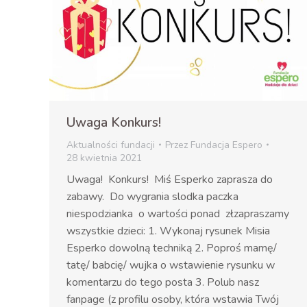
Uwaga Konkurs!
Aktualności fundacji
Przez
Fundacja Espero
28 kwietnia 2021
Uwaga! Konkurs! Miś Esperko zaprasza do
zabawy. Do wygrania slodka paczka
niespodzianka o wartości ponad złzapraszamy
wszystkie dzieci: 1. Wykonaj rysunek Misia
Esperko dowolną techniką 2. Poproś mamę/
tatę/ babcię/ wujka o wstawienie rysunku w
komentarzu do tego posta 3. Polub nasz
fanpage (z profilu osoby, która wstawia Twój