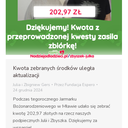
Kwota zebranych środków uległa
aktualizacji
Julia i Zbigniew Gers
Przez
Fundacja Espero
24 grudnia 2024
Podczas tegorocznego Jarmarku
Bożonarodzeniowego w Mławie udało się zebrać
kwotę 202,97 złotych na rzecz naszych
podpiecznych Julii i Zbyszka. Dziękujemy za
wsparcie!