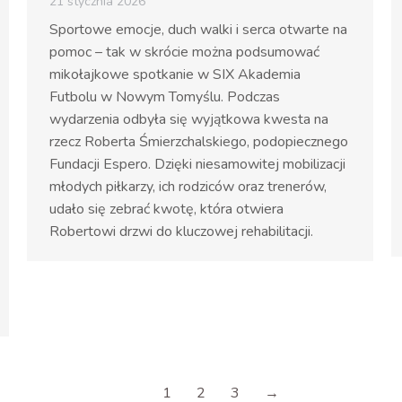
21 stycznia 2026
Sportowe emocje, duch walki i serca otwarte na
pomoc – tak w skrócie można podsumować
mikołajkowe spotkanie w SIX Akademia
Futbolu w Nowym Tomyślu. Podczas
wydarzenia odbyła się wyjątkowa kwesta na
rzecz Roberta Śmierzchalskiego, podopiecznego
Fundacji Espero. Dzięki niesamowitej mobilizacji
młodych piłkarzy, ich rodziców oraz trenerów,
udało się zebrać kwotę, która otwiera
Robertowi drzwi do kluczowej rehabilitacji.
1
2
3
→