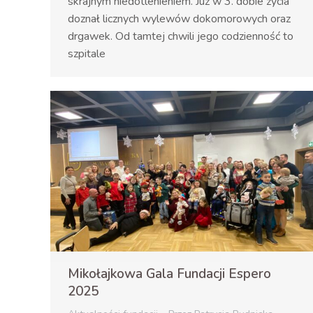
skrajnym niedotlenieniem. Już w 3. dobie życia
doznał licznych wylewów dokomorowych oraz
drgawek. Od tamtej chwili jego codzienność to
szpitale
Mikołajkowa Gala Fundacji Espero
2025