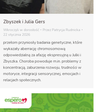
Zbyszek i Julia Gers
Wkroczyli w dorosłość
Przez
Patrycja Rudnicka
22 stycznia 2026
przełom przyniosły badania genetyczne, które
wykazały aberrację chromosomową
odpowiedzialną za afazję ekspresyjną u Julki i
Zbyszka. Choroba powoduje m.in. problemy z
koncentracją, zaburzenia rozwoju, trudności w
motoryce, integracji sensorycznej, emocjach i
relacjach społecznych.