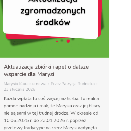
Aktualizacja zbiórki i apel o dalsze
wsparcie dla Marysi
Marysia Klausiuk nowa
Przez
Patrycja Rudnicka
23 stycznia 2026
Każda wpłata to coś więcej niż liczba. To realna
pomoc, nadzieja i znak, że Marysia oraz jej bliscy
nie są sami w tej trudnej drodze. W okresie od
10.06.2025 r. do 23.01.2026 r. poprzez
przelewy tradycyjne na rzecz Marysi wpłynęła