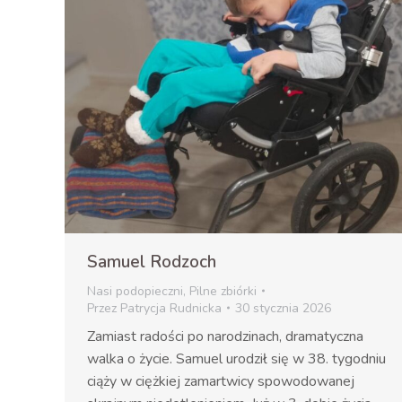
Samuel Rodzoch
Nasi podopieczni
,
Pilne zbiórki
Przez
Patrycja Rudnicka
30 stycznia 2026
Zamiast radości po narodzinach, dramatyczna
walka o życie. Samuel urodził się w 38. tygodniu
ciąży w ciężkiej zamartwicy spowodowanej