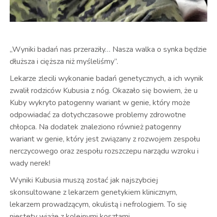
„Wyniki badań nas przeraziły… Nasza walka o synka będzie
dłuższa i cięższa niż myśleliśmy”.
Lekarze zlecili wykonanie badań genetycznych, a ich wynik
zwalił rodziców Kubusia z nóg. Okazało się bowiem, że u
Kuby wykryto patogenny wariant w genie, który może
odpowiadać za dotychczasowe problemy zdrowotne
chłopca. Na dodatek znaleziono również patogenny
wariant w genie, który jest związany z rozwojem zespołu
nerczycowego oraz zespołu rozszczepu narządu wzroku i
wady nerek!
Wyniki Kubusia muszą zostać jak najszybciej
skonsultowane z lekarzem genetykiem klinicznym,
lekarzem prowadzącym, okulistą i nefrologiem. To się
niestety wiąże z kolejnymi kosztami.