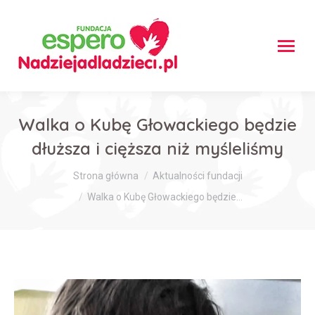
Walka o Kubę Głowackiego będzie
dłuższa i cięższa niż myśleliśmy
Jesteś tutaj:
Strona główna
Aktualności fundacji
Walka o Kubę Głowackiego będzie…