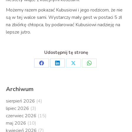
Możemy razem pokazać Kubusiowi i jego rodzicom, że nie
są w tej walce sami. Wystarczy mały gest w postaci 5 zł
na zbiórkę chłopca, by podarować Kubusiowi nadzieję na
lepsze jutro.
Udostępnij tę stronę
Share
Share
Share
Share
on
on
on
on
Facebook
LinkedIn
X
WhatsApp
Archiwum
sierpień 2026
(4)
lipiec 2026
(3)
czerwiec 2026
(15)
maj 2026
(10)
kwiecień 2026
(7)