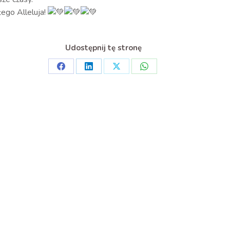
ego Alleluja!
Udostępnij tę stronę
Share
Share
Share
Share
on
on
on
on
Facebook
LinkedIn
X
WhatsApp