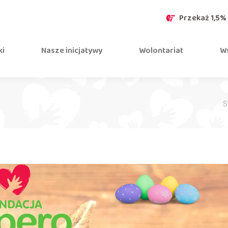
Przekaż 1,5%
ki
Nasze inicjatywy
Wolontariat
Ws
J
S