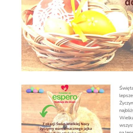
Święta
lepsze
Życzym
najbli
Wielka
wszyst
na lep