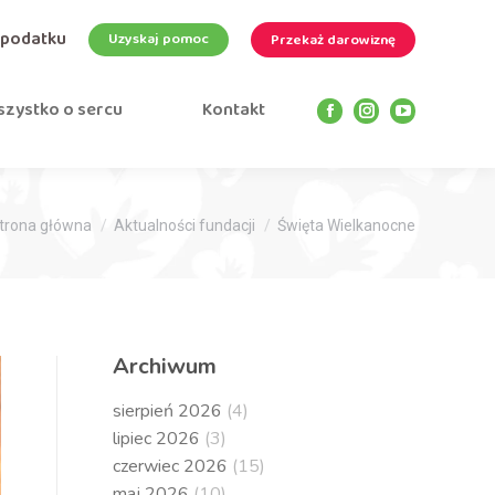
 podatku
Uzyskaj pomoc
Przekaż darowiznę
zystko o sercu
Kontakt
Facebook
Instagram
YouTube
page
page
page
opens
opens
opens
in
in
in
esteś tutaj:
new
new
new
trona główna
Aktualności fundacji
Święta Wielkanocne
window
window
window
Archiwum
sierpień 2026
(4)
lipiec 2026
(3)
czerwiec 2026
(15)
maj 2026
(10)