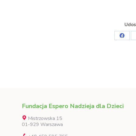
Udost
Share
on
Faceb
Fundacja Espero Nadzieja dla Dzieci
Mistrzowska 15
01-929 Warszawa