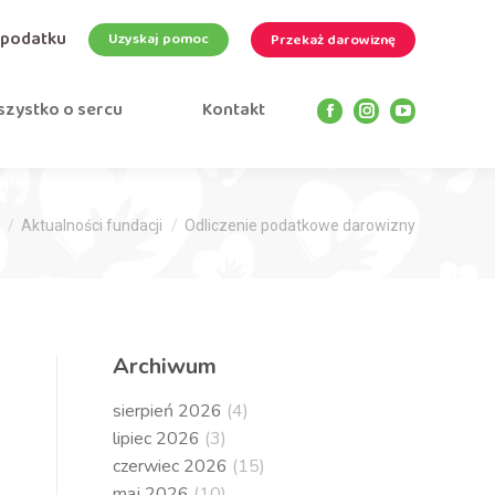
 podatku
Uzyskaj pomoc
Przekaż darowiznę
zystko o sercu
Kontakt
Facebook
Instagram
YouTube
page
page
page
opens
opens
opens
in
in
in
new
new
new
Aktualności fundacji
Odliczenie podatkowe darowizny
window
window
window
Archiwum
sierpień 2026
(4)
lipiec 2026
(3)
czerwiec 2026
(15)
maj 2026
(10)