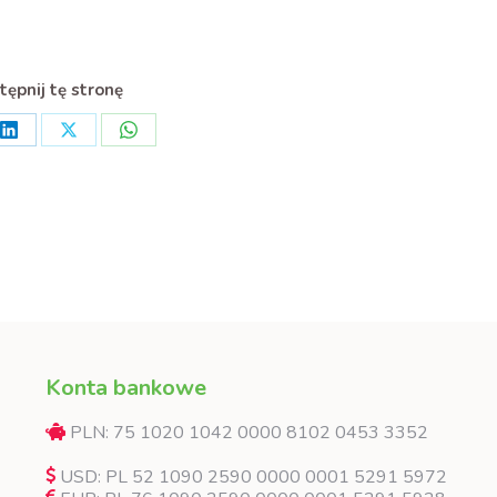
ępnij tę stronę
Share
Share
Share
on
on
on
ook
LinkedIn
X
WhatsApp
Konta bankowe
PLN: 75 1020 1042 0000 8102 0453 3352
USD: PL 52 1090 2590 0000 0001 5291 5972