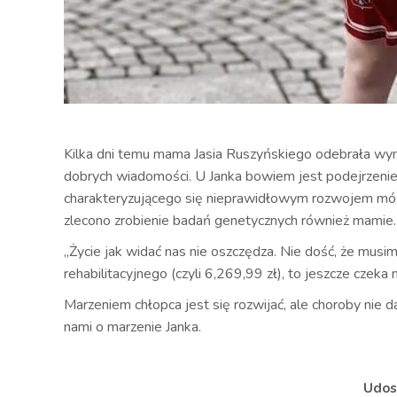
Kilka dni temu mama Jasia Ruszyńskiego odebrała wyn
dobrych wiadomości. U Janka bowiem jest podejrzeni
charakteryzującego się nieprawidłowym rozwojem móżdż
zlecono zrobienie badań genetycznych również mamie.
„Życie jak widać nas nie oszczędza. Nie dość, że musi
rehabilitacyjnego (czyli 6,269,99 zł), to jeszcze cze
Marzeniem chłopca jest się rozwijać, ale choroby nie da
nami o marzenie Janka.
Udost