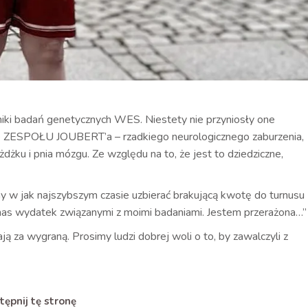
iki badań genetycznych WES. Niestety nie przyniosły one
e ZESPOŁU JOUBERT’a – rzadkiego neurologicznego zaburzenia,
ku i pnia mózgu. Ze względu na to, że jest to dziedziczne,
my w jak najszybszym czasie uzbierać brakującą kwotę do turnusu
ka nas wydatek związanymi z moimi badaniami. Jestem przerażona…”
ją za wygraną. Prosimy ludzi dobrej woli o to, by zawalczyli z
ępnij tę stronę