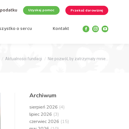
 podatku
Uzyskaj pomoc
Przekaż darowiznę
zystko o sercu
Kontakt
Facebook
Instagram
YouTube
page
page
page
opens
opens
opens
in
in
in
new
new
new
Aktualności fundacji
Nie pozwól, by zatrzymały mnie…
window
window
window
Archiwum
sierpień 2026
(4)
lipiec 2026
(3)
czerwiec 2026
(15)
maj 2026
(10)