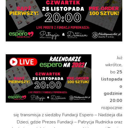
Już
wkrótce,
bo
25
listopada
o
godzinie
20:00
rozpocznie
się transmisja z siedziby Fundacji Espero – Nadzieja dla
Dzieci, gdzie Prezes Fundacji – Patrycja Rudnicka oraz