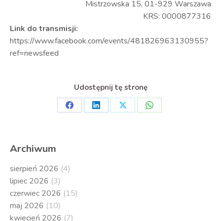
Mistrzowska 15, 01-929 Warszawa
KRS: 0000877316
Link do transmisji:
https://www.facebook.com/events/481826963130955?
ref=newsfeed
Udostępnij tę stronę
Share
Share
Share
Share
on
on
on
on
Facebook
LinkedIn
X
WhatsApp
Archiwum
sierpień 2026
(4)
lipiec 2026
(3)
czerwiec 2026
(15)
maj 2026
(10)
kwiecień 2026
(7)