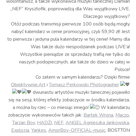
wolontariusz, a także wykonawca muzyki tanecznej Damian
„NEF” Krysztofik, poprowadzą dla Was wyjątkowy LIVE.
Dlaczego wyjątkowy?
Otóż podczas transmisji pierwsze 100 osób będą mogły
nabyć kalendarz w cenie promocyjnej, czyli 59,90 zł! Jest
to pierwsza i jedyna pula kalendarzy w tej cenie! Mamy dla
Was także dużo niespodzianek podczas LIVE’a!
Wszystkie pieniądze ze sprzedaży trafią nie tylko do
naszych podopiecznych, ale także do dzieci w całej w
Polsce!
Co zatem w samym kalendarzu? Dzięki firmie
Obiektywnie.Art
i
Tomasz Perkowski Photographer
dwunastu artystów muzyki tanecznej pojawiło
się na sesji, której efekty zobaczycie w środku kalendarza,
a można by rzec – co miesiąc innego!
W kalendarzu
zobaczycie wykonawców takich jak:
Bartek Wrona
,
Maczo
,
Tarzan Boy
,
HADŻI
,
NEF
,
ANGEL Agnieszka Jankowska
,
Explozja
,
Yankes
,
AmorBoy-OFFICIAL-music
, BOSTTON