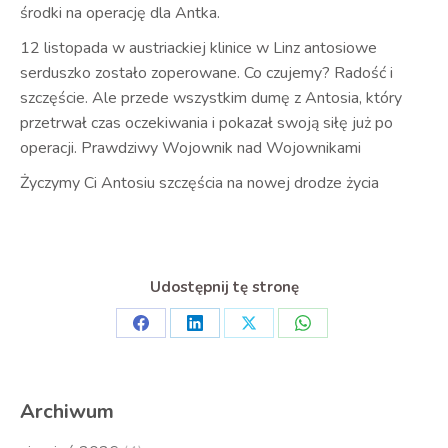
środki na operację dla Antka.
12 listopada w austriackiej klinice w Linz antosiowe
serduszko zostało zoperowane. Co czujemy? Radość i
szczęście. Ale przede wszystkim dumę z Antosia, który
przetrwał czas oczekiwania i pokazał swoją siłę już po
operacji. Prawdziwy Wojownik nad Wojownikami
Życzymy Ci Antosiu szczęścia na nowej drodze życia
Udostępnij tę stronę
Share
Share
Share
Share
on
on
on
on
Facebook
LinkedIn
X
WhatsApp
Archiwum