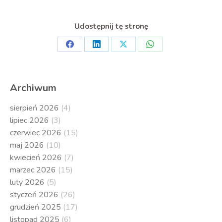
Udostępnij tę stronę
Share
Share
Share
Share
on
on
on
on
Facebook
LinkedIn
X
WhatsApp
Archiwum
sierpień 2026
(4)
lipiec 2026
(3)
czerwiec 2026
(15)
maj 2026
(10)
kwiecień 2026
(7)
marzec 2026
(15)
luty 2026
(5)
styczeń 2026
(26)
grudzień 2025
(17)
listopad 2025
(6)