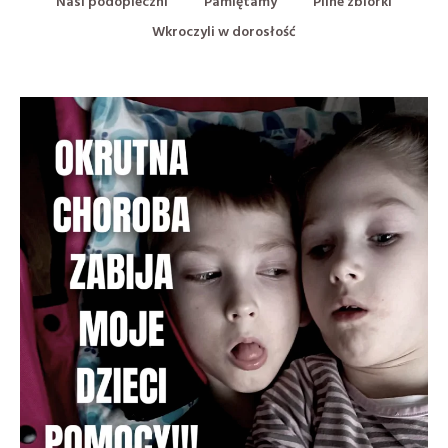
Nasi podopieczni
Pamiętamy
Pilne zbiórki
Wkroczyli w dorosłość