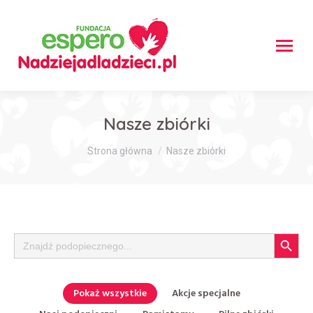
Nasze zbiórki
Jesteś tutaj:
Strona główna
Nasze zbiórki
Search Button
Search
for:
Pokaż wszystkie
Akcje specjalne