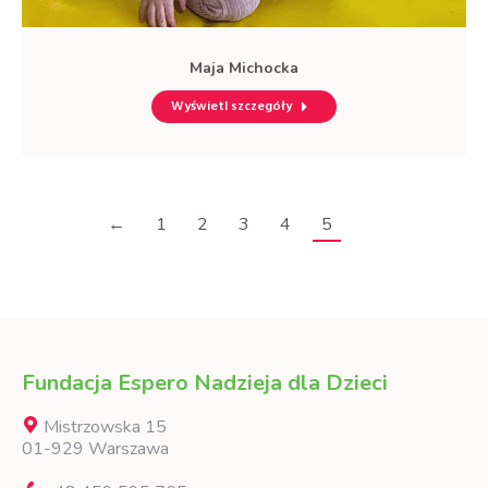
Maja Michocka
Wyświetl szczegóły
←
1
2
3
4
5
Fundacja Espero Nadzieja dla Dzieci
Mistrzowska 15
01-929 Warszawa