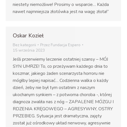
niestety niemożliwe! Prosimy o wsparcie… Każda
nawet najmniejsza złotówka jest na wagę złota!”
Oskar Kozieł
Bez kategorii
Przez
Fundacja Espero
15 września 2023
Jeśli przerwiemy leczenie ostatniej szansy – MÓJ
SYN UMRZE! To, co przeżywam każdego dnia to
koszmar, jakiego żaden scenarzysta horroru nie
mógłby lepiej napisać… Codzienna walka o każdy
dzień, żeby nie był tym ostatnim z naszym
ukochanym synkiem – z potworna choroba -, której
diagnoza zwaliła nas z nóg – ZAPALENIE MÓZGU I
RDZENIA KRĘGOWEGO – AGRESYWNY, OSTRY
PRZEBIEG. Sytuacja jest dramatyczna, zajęty
został już ośrodkowy układ nerwowy, agresywnie