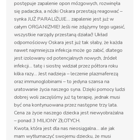
postępuje zapalenie opon mózgowych, rozwinęła
się padaczka, a nóżki Oskara przestają reagować –
synka JUŻ PARALIŻUJE… zapalenie jest już w
całym ORGANIZMIE! Jeśli nie zdążymy tego ugasić,
wszystkie narządy przestaną działać! Układ
odpornościowy Oskara jest już tak słaby, że każda
nawet najmniejsza infekcja może go zabić, dlatego
jest izolowany od potencjalnych nowych, źródeł
infekcji… tatę i siostrę widział przez półtora roku
kilka razy… Jest nadzieja – leczenie plazmaferezą
oraz immunoglobinami – to jedyna szansa na
uratowanie życia naszego syna. Dzięki pomocy ludzi
dobrej woli zaczęliśmy już tą terapię, jednak musi
być ona kontynuowana przez następne trzy lata.
Cena za życie naszego dziecka jest niewyobrażalna
– ponad 3 MILIONY ZŁOTYCH.
Kwota, która jest dla nas nieosiągalna… ale jak
mam wytłumaczyć swojemu dziecku, że musi