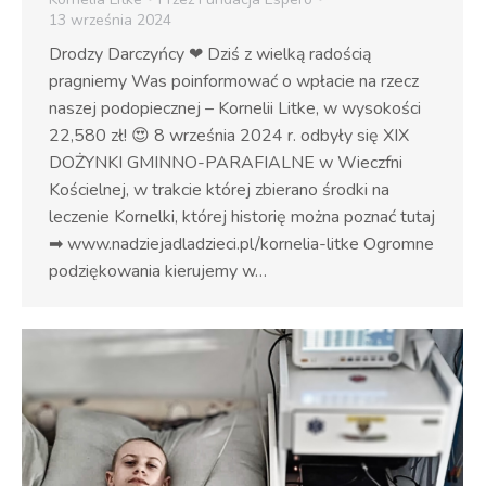
13 września 2024
Drodzy Darczyńcy ❤ Dziś z wielką radością
pragniemy Was poinformować o wpłacie na rzecz
naszej podopiecznej – Kornelii Litke, w wysokości
22,580 zł! 😍 8 września 2024 r. odbyły się XIX
DOŻYNKI GMINNO-PARAFIALNE w Wieczfni
Kościelnej, w trakcie której zbierano środki na
leczenie Kornelki, której historię można poznać tutaj
➡ www.nadziejadladzieci.pl/kornelia-litke Ogromne
podziękowania kierujemy w…