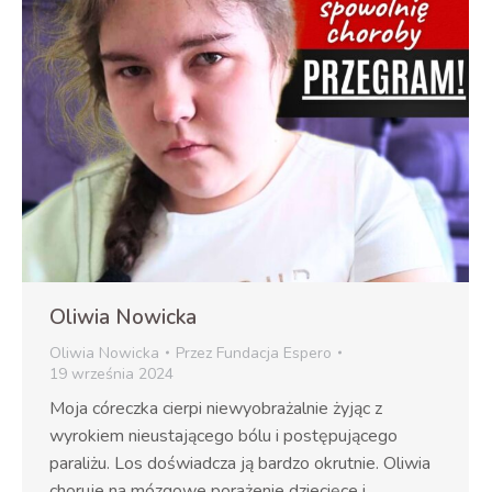
Oliwia Nowicka
Oliwia Nowicka
Przez
Fundacja Espero
19 września 2024
Moja córeczka cierpi niewyobrażalnie żyjąc z
wyrokiem nieustającego bólu i postępującego
paraliżu. Los doświadcza ją bardzo okrutnie. Oliwia
choruje na mózgowe porażenie dziecięce i