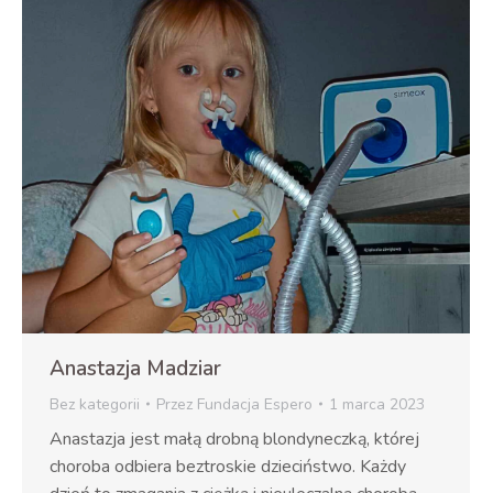
Anastazja Madziar
Bez kategorii
Przez
Fundacja Espero
1 marca 2023
Anastazja jest małą drobną blondyneczką, której
choroba odbiera beztroskie dzieciństwo. Każdy