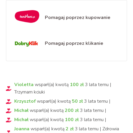
Pomagaj poprzez kupowanie
Pomagaj poprzez klikanie
Violetta
wsparł(a) kwotą
100
zł
3 lata
temu
|
Trzymam kciuki
Krzysztof
wsparł(a) kwotą
50
zł
3 lata
temu
|
Michał
wsparł(a) kwotą
200
zł
3 lata
temu
|
Michał
wsparł(a) kwotą
100
zł
3 lata
temu
|
Joanna
wsparł(a) kwotą
2
zł
3 lata
temu
|
Zdrowia