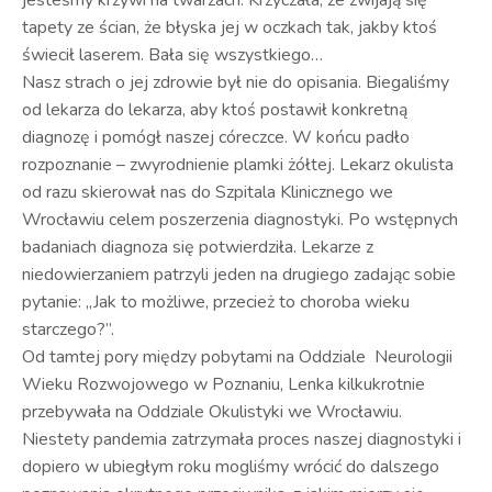
jesteśmy krzywi na twarzach. Krzyczała, że zwijają się
tapety ze ścian, że błyska jej w oczkach tak, jakby ktoś
świecił laserem. Bała się wszystkiego…
Nasz strach o jej zdrowie był nie do opisania. Biegaliśmy
od lekarza do lekarza, aby ktoś postawił konkretną
diagnozę i pomógł naszej córeczce. W końcu padło
rozpoznanie – zwyrodnienie plamki żółtej. Lekarz okulista
od razu skierował nas do Szpitala Klinicznego we
Wrocławiu celem poszerzenia diagnostyki. Po wstępnych
badaniach diagnoza się potwierdziła. Lekarze z
niedowierzaniem patrzyli jeden na drugiego zadając sobie
pytanie: „Jak to możliwe, przecież to choroba wieku
starczego?”.
Od tamtej pory między pobytami na Oddziale Neurologii
Wieku Rozwojowego w Poznaniu, Lenka kilkukrotnie
przebywała na Oddziale Okulistyki we Wrocławiu.
Niestety pandemia zatrzymała proces naszej diagnostyki i
dopiero w ubiegłym roku mogliśmy wrócić do dalszego