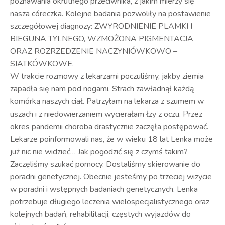
poznawania okrutnego przeciwnika, z jakim mierzy się
nasza córeczka. Kolejne badania pozwoliły na postawienie
szczegółowej diagnozy: ZWYRODNIENIE PLAMKI I
BIEGUNA TYLNEGO, WZMOŻONA PIGMENTACJA
ORAZ ROZRZEDZENIE NACZYNIÓWKOWO –
SIATKÓWKOWE.
W trakcie rozmowy z lekarzami poczuliśmy, jakby ziemia
zapadła się nam pod nogami. Strach zawładnął każdą
komórką naszych ciał. Patrzyłam na lekarza z szumem w
uszach i z niedowierzaniem wycierałam łzy z oczu. Przez
okres pandemii choroba drastycznie zaczęła postępować.
Lekarze poinformowali nas, że w wieku 18 lat Lenka może
już nic nie widzieć… Jak pogodzić się z czymś takim?
Zaczęliśmy szukać pomocy. Dostaliśmy skierowanie do
poradni genetycznej. Obecnie jesteśmy po trzeciej wizycie
w poradni i wstępnych badaniach genetycznych. Lenka
potrzebuje długiego leczenia wielospecjalistycznego oraz
kolejnych badań, rehabilitacji, częstych wyjazdów do