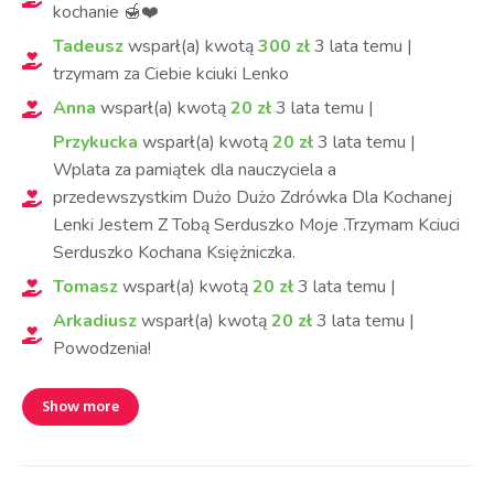
kochanie 🍯❤️
Tadeusz
wsparł(a) kwotą
300
zł
3 lata
temu
|
trzymam za Ciebie kciuki Lenko
Anna
wsparł(a) kwotą
20
zł
3 lata
temu
|
Przykucka
wsparł(a) kwotą
20
zł
3 lata
temu
|
Wplata za pamiątek dla nauczyciela a
przedewszystkim Dużo Dużo Zdrówka Dla Kochanej
Lenki Jestem Z Tobą Serduszko Moje .Trzymam Kciuci
Serduszko Kochana Księżniczka.
Tomasz
wsparł(a) kwotą
20
zł
3 lata
temu
|
Arkadiusz
wsparł(a) kwotą
20
zł
3 lata
temu
|
Powodzenia!
Show more