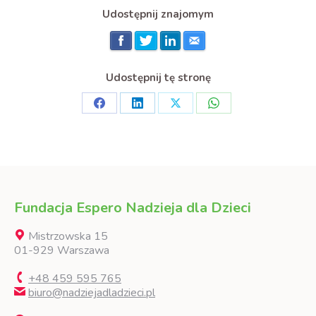
Udostępnij znajomym
Udostępnij tę stronę
Share
Share
Share
Share
on
on
on
on
Facebook
LinkedIn
X
WhatsApp
Fundacja Espero Nadzieja dla Dzieci
Mistrzowska 15
01-929 Warszawa
+48 459 595 765
biuro@nadziejadladzieci.pl