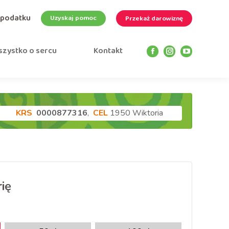
 podatku
Uzyskaj pomoc
Przekaż darowiznę
zystko o sercu
Kontakt
Facebook
Instagram
YouTube
page
page
page
opens
opens
opens
in
in
in
new
new
new
KRS
0000877316
,
CEL
1950 Wiktoria
window
window
window
ię