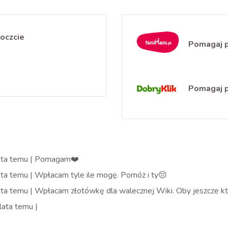
poczcie
Pomagaj 
Pomagaj p
ata
temu
|
Pomagam❤️
ata
temu
|
Wpłacam tyle ile mogę. Pomóż i ty😔
ata
temu
|
Wpłacam złotówkę dla walecznej Wiki. Oby jeszcze kt
lata
temu
|