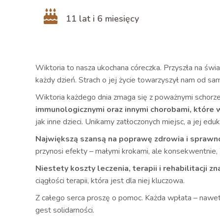
11 lat i 6 miesięcy
Wiktoria to nasza ukochana córeczka. Przyszła na świ
każdy dzień. Strach o jej życie towarzyszył nam od same
Wiktoria każdego dnia zmaga się z poważnymi schorze
immunologicznymi oraz innymi chorobami, które w
jak inne dzieci. Unikamy zatłoczonych miejsc, a jej e
Największą szansą na poprawę zdrowia i sprawnośc
przynosi efekty – małymi krokami, ale konsekwentnie, 
Niestety koszty leczenia, terapii i rehabilitacji
ciągłości terapii, która jest dla niej kluczowa.
Z całego serca proszę o pomoc. Każda wpłata – nawet n
gest solidarności.