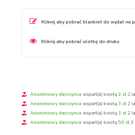
Kliknij aby pobrać blankiet do wpłat na 
Kliknij aby pobrać ulotkę do druku
Anonimowy darczynca
wsparł(a) kwotą
2
zł
2 l
Anonimowy darczynca
wsparł(a) kwotą
3
zł
2 l
Anonimowy darczynca
wsparł(a) kwotą
1
zł
2 l
Anonimowy darczynca
wsparł(a) kwotą
50
zł
3 