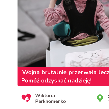
Wojna brutalnie przerwała lecz
Pomóż odzyskać nadzieję!
Wiktoria
Parkhomenko