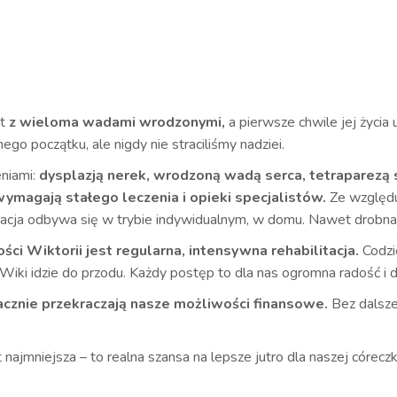
at
z wieloma wadami wrodzonymi,
a pierwsze chwile jej życia
go początku, ale nigdy nie straciliśmy nadziei.
niami:
dysplazją nerek, wrodzoną wadą serca, tetraparezą 
ymagają stałego leczenia i opieki specjalistów.
Ze względu
dukacja odbywa się w trybie indywidualnym, w domu. Nawet drobna
i Wiktorii jest regularna, intensywna rehabilitacja.
Codzie
Wiki idzie do przodu. Każdy postęp to dla nas ogromna radość i 
 znacznie przekraczają nasze możliwości finansowe.
Bez dalsze
ajmniejsza – to realna szansa na lepsze jutro dla naszej córeczk