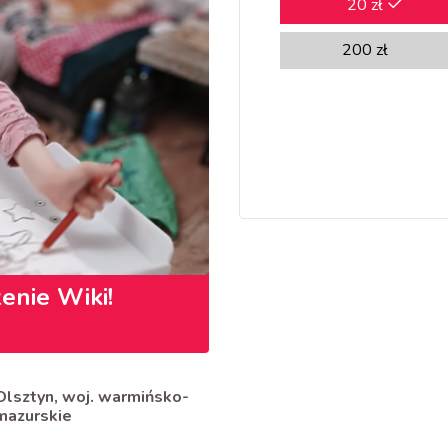
20
zł
200
zł
enie Wiki!
Olsztyn, woj. warmińsko-
mazurskie