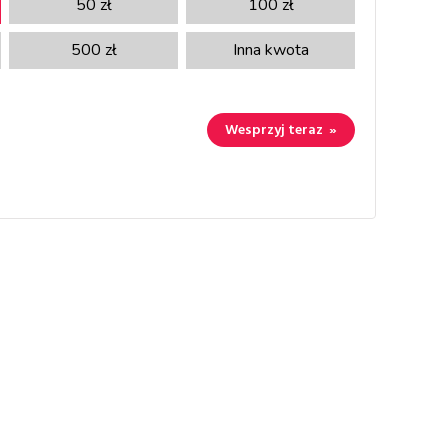
50
zł
100
zł
500
zł
Inna kwota
Wesprzyj teraz
»