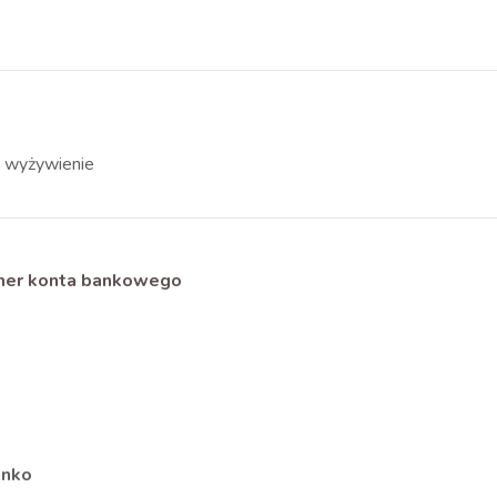
ne wyżywienie
umer konta bankowego
enko