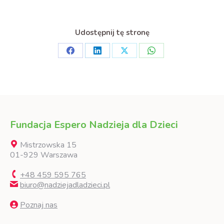
Udostępnij tę stronę
Share
Share
Share
Share
on
on
on
on
Facebook
LinkedIn
X
WhatsApp
Fundacja Espero Nadzieja dla Dzieci
Mistrzowska 15
01-929 Warszawa
+48 459 595 765
biuro@nadziejadladzieci.pl
Poznaj nas