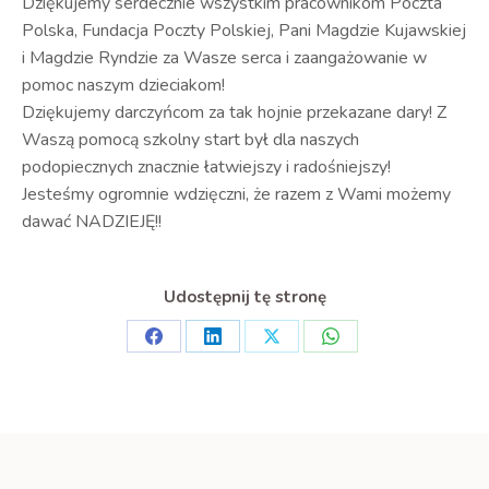
Dziękujemy serdecznie wszystkim pracownikom Poczta
Polska, Fundacja Poczty Polskiej, Pani Magdzie Kujawskiej
i Magdzie Ryndzie za Wasze serca i zaangażowanie w
pomoc naszym dzieciakom!
Dziękujemy darczyńcom za tak hojnie przekazane dary! Z
Waszą pomocą szkolny start był dla naszych
podopiecznych znacznie łatwiejszy i radośniejszy!
Jesteśmy ogromnie wdzięczni, że razem z Wami możemy
dawać NADZIEJĘ!!
Udostępnij tę stronę
Share
Share
Share
Share
on
on
on
on
Facebook
LinkedIn
X
WhatsApp