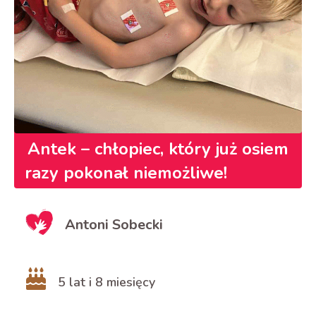
Antek – chłopiec, który już osiem
razy pokonał niemożliwe!
Antoni Sobecki
5 lat i 8 miesięcy