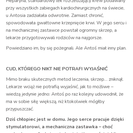
Heparyna, standardowy lek rozrzedzający krew podawany
przy wszystkich zabiegach kardiochirurgicznych na świecie,
u Antosia zadziałała odwrotnie. Zamiast chronić,
spowodowała gwałtowne krzepnięcie krwi. W jego sercu i
na mechanicznej zastawce powstał ogromny skrzep, a
lekarze przygotowywali rodziców na najgorsze.
Powiedziano im, by się pożegnali. Ale Antoś miał inny plan.
CUD, KTÓREGO NIKT NIE POTRAFI WYJAŚNIĆ
Mimo braku skutecznych metod leczenia, skrzep… zniknął.
Lekarze wciąż nie potrafią wyjaśnić, jak to możliwe –
wiedzą jedynie jedno: Antoś po raz kolejny udowodnił, że
ma w sobie siłę większą, niż ktokolwiek mógłby
przypuszczać.
Dziś chłopiec jest w domu. Jego serce pracuje dzięki
stymulatorowi, a mechaniczna zastawka – choć