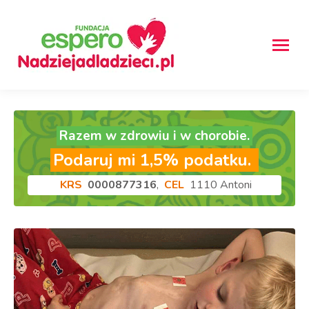
Razem w zdrowiu i w chorobie.
Podaruj mi 1,5% podatku.
KRS
0000877316
,
CEL
1110 Antoni