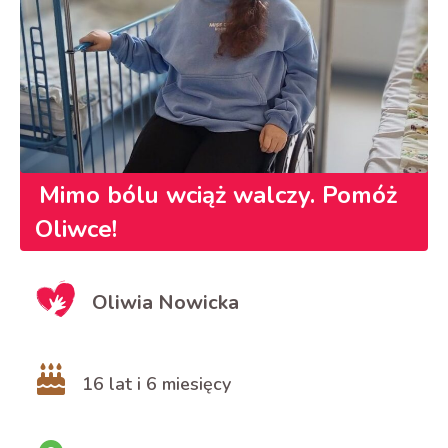
Mimo bólu wciąż walczy. Pomóż
Oliwce!
Oliwia Nowicka
16 lat i 6 miesięcy