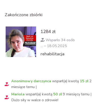
Zakończone zbiórki
1284
zł
Wsparło 34 osób
… – 18.05.2025
rehabilitacja
Anonimowy darczynca
wsparł(a) kwotą
15
zł
2
miesiące
temu
|
Mariola
wsparł(a) kwotą
50
zł
9 miesięcy
temu
|
Dużo siły w walce o zdrowie!