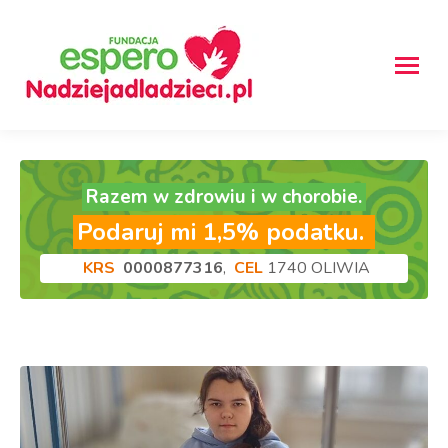
Razem w zdrowiu i w chorobie.
Podaruj mi 1,5% podatku.
KRS
0000877316
,
CEL
1740 OLIWIA