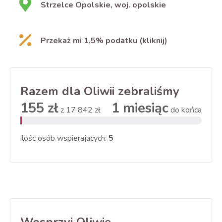
Strzelce Opolskie, woj. opolskie
Przekaż mi 1,5% podatku (kliknij)
Razem dla Oliwii zebraliśmy
155 zł
1 miesiąc
z
17 842 zł
do końca
ilość osób wspierających:
5