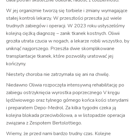
ciała potrafi skutecznie odebrać radość z codzienności.
W jej organizmie tworzą się torbiele i zmiany wymagające
stałej kontroli lekarzy. W przeszłości przeszła już wiele
trudnych zabiegów i operacji. W 2023 roku usłyszeliśmy
kolejną ciężką diagnozę – zanik tkanek kostnych. Oliwii
groziła utrata czucia w nogach, a lekarze robili wszystko, by
uniknąć najgorszego. Przeszła dwie skomplikowane
transplantacje tkanek, które pozwoliły uratować jej
kończyny.
Niestety choroba nie zatrzymała się ani na chwilę.
Niedawno Oliwia rozpoczęła intensywną rehabilitację po
zabiegu ostrzyknięcia wyrostka poprzecznego V kręgu
lędźwiowego oraz tylnego górnego końca kości sterydami
i preparatem Depo-Medrol. Za kilka tygodni czeka ją
kolejna blokada przeciwbólowa, a w listopadzie operacja
związana z Zespołem Bertolottiego.
Wiemy, że przed nami bardzo trudny czas. Kolejne