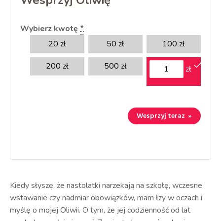
Wesprzyj Oliwię
Wybierz kwotę
*
20
zł
50
zł
100
zł
200
zł
500
zł
zł
Wesprzyj teraz
»
Kiedy słyszę, że nastolatki narzekają na szkołę, wczesne
wstawanie czy nadmiar obowiązków, mam łzy w oczach i
myślę o mojej Oliwii. O tym, że jej codzienność od lat