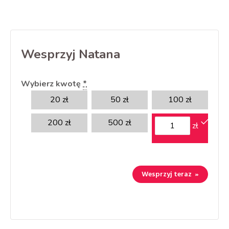
Wesprzyj Natana
Wybierz kwotę
*
20
zł
50
zł
100
zł
200
zł
500
zł
zł
Wesprzyj teraz
»