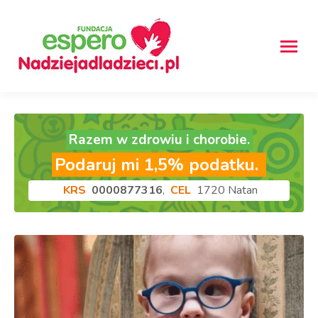
Razem w zdrowiu i chorobie.
Podaruj mi 1,5% podatku.
KRS
0000877316
,
CEL
1720 Natan