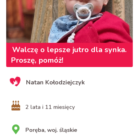
Walczę o lepsze jutro dla synka.
Proszę, pomóż!
Natan Kołodziejczyk
2 lata i 11 miesięcy
Poręba, woj. śląskie