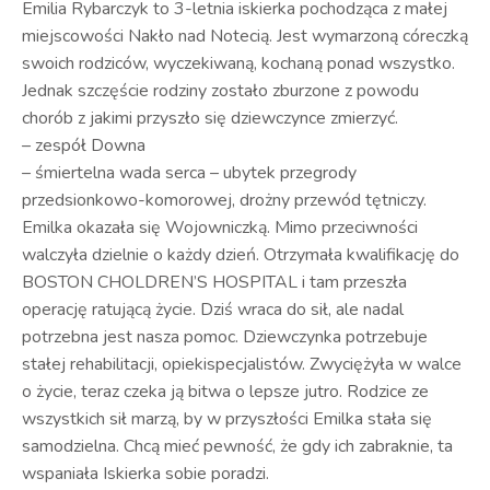
Emilia Rybarczyk to 3-letnia iskierka pochodząca z małej
miejscowości Nakło nad Notecią. Jest wymarzoną córeczką
swoich rodziców, wyczekiwaną, kochaną ponad wszystko.
Jednak szczęście rodziny zostało zburzone z powodu
chorób z jakimi przyszło się dziewczynce zmierzyć.
– zespół Downa
– śmiertelna wada serca – ubytek przegrody
przedsionkowo-komorowej, drożny przewód tętniczy.
Emilka okazała się Wojowniczką. Mimo przeciwności
walczyła dzielnie o każdy dzień. Otrzymała kwalifikację do
BOSTON CHOLDREN’S HOSPITAL i tam przeszła
operację ratującą życie. Dziś wraca do sił, ale nadal
potrzebna jest nasza pomoc. Dziewczynka potrzebuje
stałej rehabilitacji, opiekispecjalistów. Zwyciężyła w walce
o życie, teraz czeka ją bitwa o lepsze jutro. Rodzice ze
wszystkich sił marzą, by w przyszłości Emilka stała się
samodzielna. Chcą mieć pewność, że gdy ich zabraknie, ta
wspaniała Iskierka sobie poradzi.