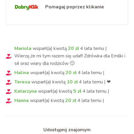
Pomagaj poprzez klikanie
Mariola
wsparł(a) kwotą
20
zł
4 lata
temu
|
Wierzę,że mi tym razem się uda!!! Zdrówka dla Emilki i
sił oraz wiary dla rodziców 🙂
Halina
wsparł(a) kwotą
20
zł
4 lata
temu
|
Teresa
wsparł(a) kwotą
10
zł
4 lata
temu
|
❤
Katarzyna
wsparł(a) kwotą
5
zł
4 lata
temu
|
Hanna
wsparł(a) kwotą
20
zł
4 lata
temu
|
Udostępnij znajomym