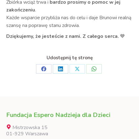
Zbiórka wciąż trwa i
bardzo prosimy o pomoc w jej
zakończeniu
.
Każde wsparcie przybliża nas do celu i daje Brunowi realną
szansę na poprawę stanu zdrowia.
Dziękujemy, że jesteście z nami. Z całego serca.
💙
Udostępnij tę stronę
Share
Share
Share
Share
on
on
on
on
Facebook
LinkedIn
X
WhatsApp
Fundacja Espero Nadzieja dla Dzieci
Mistrzowska 15
01-929 Warszawa