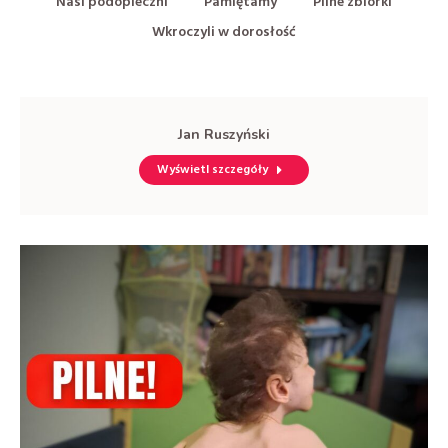
Nasi podopieczni
Pamiętamy
Pilne zbiórki
Wkroczyli w dorosłość
Jan Ruszyński
Wyświetl szczegóły