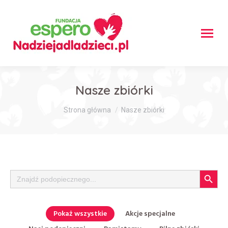
Nasze zbiórki
Jesteś tutaj:
Strona główna
Nasze zbiórki
Search Button
Search
for:
Pokaż wszystkie
Akcje specjalne