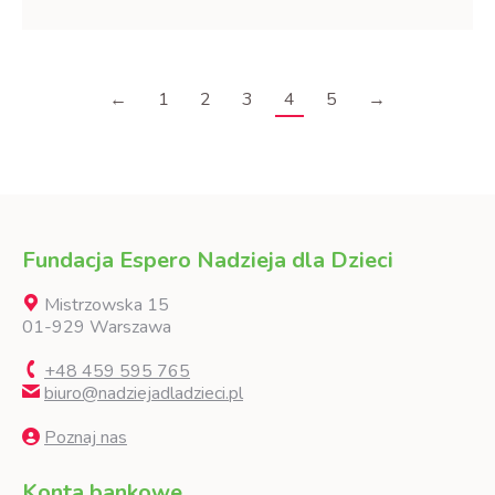
←
1
2
3
4
5
→
Fundacja Espero Nadzieja dla Dzieci
Mistrzowska 15
01-929 Warszawa
+48 459 595 765
biuro@nadziejadladzieci.pl
Poznaj nas
Konta bankowe